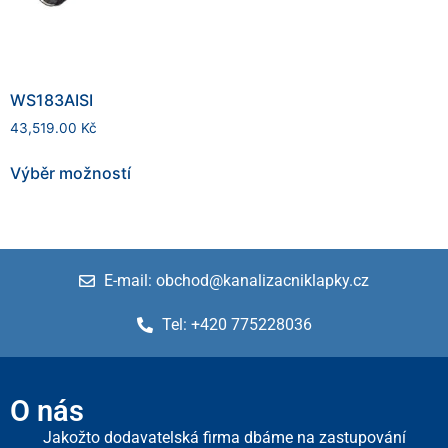
WS183AISI
43,519.00
Kč
Výběr možností
E-mail: obchod@kanalizacniklapky.cz
Tel: +420 775228036
O nás
Jakožto dodavatelská firma dbáme na zastupování