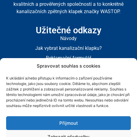
kvalitních a prověřených společností a to konkrétně
kanalizačních zpětných klapek značky WASTOP.
Užitečné odkazy
Návody
Jak vybrat kanalizační klapku?
Reklamační formulář
Spravovat souhlas s cookies
Právní dokumenty
K ukládání a/nebo přístupu k informacím o zařízení používáme
Obchodní podmínky
technologie, jako jsou soubory cookie. Děláme to, abychom zlepšili
zážitek z prohlížení a zobrazovali personalizované reklamy. Souhlas s
Zásady cookies
těmito technologiemi nám umožní zpracovávat údaje, jako je chování při
GDPR
procházení nebo jedinečná ID na tomto webu. Nesouhlas nebo odvolání
souhlasu může nepříznivě ovlivnit určité vlastnosti a funkce.
Přijmout
Mapa stránek
© 2017 - 2026, ATER s.r.o. | VŠECHNA PRÁVA VYHRAZENA.
Zobrazit předvolby